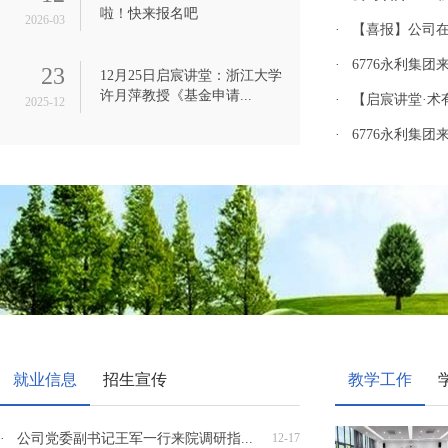
啦！快来报名吧
2026-03
· 【喜报】公司
· 6776永利集
23
12月25日启宸讲堂：浙江大学
许月萍教授《基金申请...
· 【启宸讲堂·术
2025-12
· 6776永利集
就业信息
招生宣传
教学工作
· 公司党委副书记王军一行来院调研指...
12-17