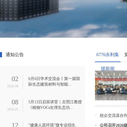
通知公告
6776永利集
团新闻
02
6月6日学术交流会丨第一届国
际生态建筑材料与智能...
2026-06
08
5月12日启宸讲堂｜左照江教授
《植物VOCs生理生态功...
2026-05
· 校企交流谋合作
12
“健康人居环境”微专业招生
· 公司召开202