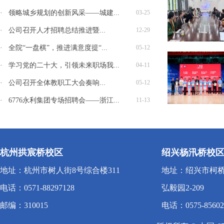
· 领略城乡规划的创新风采——城建...
03-25
· 公司召开人才招聘总结推进暨...
12-29
· 全院“一盘棋”，推进满意度提“...
05-12
· 学习党的二十大，引领未来职场我...
04-11
· 公司召开全体教职工大会奏响...
05-12
· 6776永利集团专场招聘会——浙江...
11-13
杭州拱宸桥校区
绍兴杨汛桥校
地址：杭州市树人街8号综合楼311
地址：绍兴市柯桥
电话：0571-88297128
弘毅园2-209
邮编：310015
电话：0575-85602